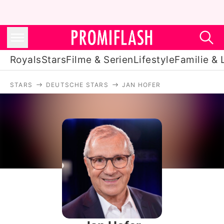
Royals
Stars
Filme & Serien
Lifestyle
Familie & 
STARS
DEUTSCHE STARS
JAN HOFER
Royals
Stars
Filme & Serien
Lifestyle
Familie & Liebe
Promiflash Exklusiv