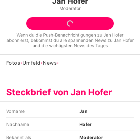
Jan Hofer
Alle Themen auf Promiflash
Moderator
Jobs
App runterladen
Wenn du die Push-Benachrichtigungen zu
Jan Hofer
abonnierst, bekommst du alle spannenden News zu
Jan Hofer
Team
und die wichtigsten News des Tages
Redaktionelle Richtlinien
Fotos
Umfeld
News
Impressum
Datenschutzerklärung
Steckbrief von Jan Hofer
Nutzungsbedingungen
Utiq verwalten
Vorname
Jan
Nachname
Hofer
Bekannt als
Moderator