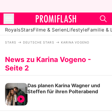
Royals
Stars
Filme & Serien
Lifestyle
Familie & 
STARS
DEUTSCHE STARS
KARINA VOGENO
Royals
Stars
News zu Karina Vogeno -
Seite 2
Filme & Serien
Lifestyle
Das planen Karina Wagner und
Familie & Liebe
Steffen für ihren Polterabend
Promiflash Exklusiv