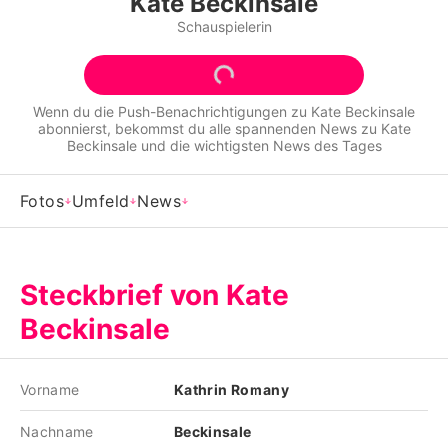
Kate Beckinsale
Alle Themen auf Promiflash
Schauspielerin
Jobs
App runterladen
Wenn du die Push-Benachrichtigungen zu
Kate Beckinsale
abonnierst, bekommst du alle spannenden News zu
Kate
Team
Beckinsale
und die wichtigsten News des Tages
Redaktionelle Richtlinien
Fotos
Umfeld
News
Impressum
Datenschutzerklärung
Steckbrief von Kate
Nutzungsbedingungen
Beckinsale
Utiq verwalten
Vorname
Kathrin Romany
Nachname
Beckinsale