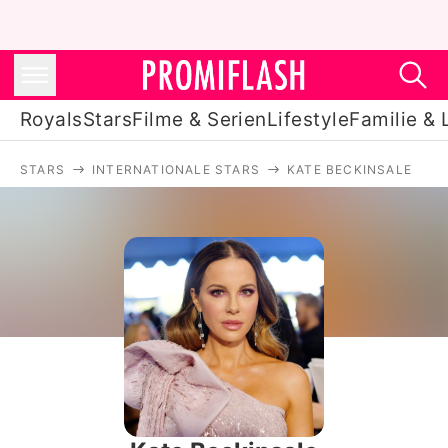
Royals
Stars
Filme & Serien
Lifestyle
Familie & 
STARS
INTERNATIONALE STARS
KATE BECKINSALE
Royals
Stars
Filme & Serien
Lifestyle
Familie & Liebe
Promiflash Exklusiv