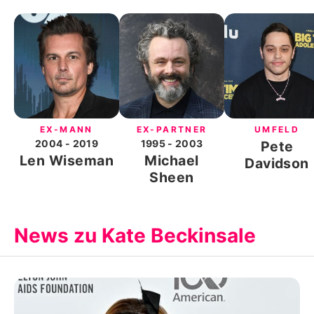
EX-MANN
EX-PARTNER
UMFELD
2004
- 2019
1995
- 2003
Pete
Len Wiseman
Michael
Davidson
Sheen
News zu Kate Beckinsale