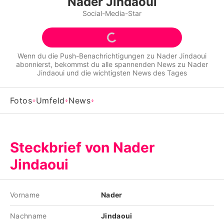
Nader Jindaoui
Alle Themen auf Promiflash
Social-Media-Star
Jobs
App runterladen
Wenn du die Push-Benachrichtigungen zu
Nader Jindaoui
abonnierst, bekommst du alle spannenden News zu
Nader
Team
Jindaoui
und die wichtigsten News des Tages
Redaktionelle Richtlinien
Fotos
Umfeld
News
Impressum
Datenschutzerklärung
Steckbrief von Nader
Nutzungsbedingungen
Jindaoui
Utiq verwalten
Vorname
Nader
Nachname
Jindaoui