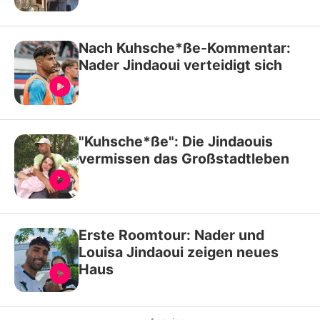
Nach Kuhsche*ße-Kommentar:
Nader Jindaoui verteidigt sich
"Kuhsche*ße": Die Jindaouis
vermissen das Großstadtleben
Erste Roomtour: Nader und
Louisa Jindaoui zeigen neues
Haus