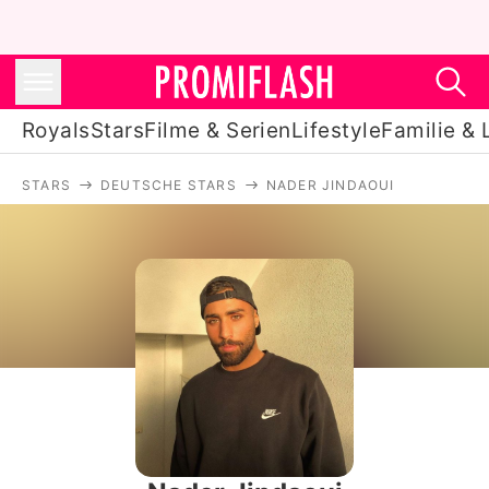
Royals
Stars
Filme & Serien
Lifestyle
Familie & 
STARS
DEUTSCHE STARS
NADER JINDAOUI
Royals
Stars
Filme & Serien
Lifestyle
Familie & Liebe
Promiflash Exklusiv