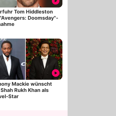
rfuhr Tom Hiddleston
 "Avengers: Doomsday"-
lnahme
hony Mackie wünscht
 Shah Rukh Khan als
el-Star