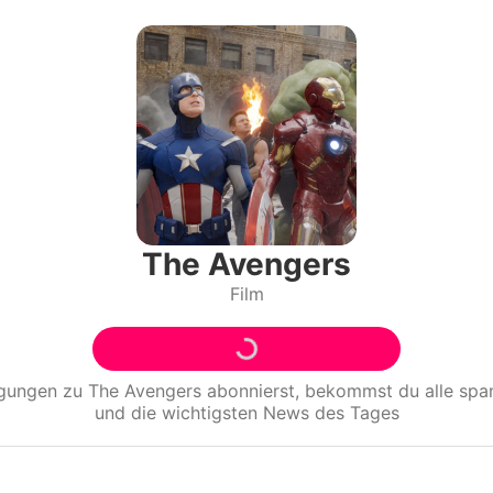
Filme & Serien
Lifestyle
Familie & Liebe
Promiflash Exklusiv
Alle Themen auf Promiflash
The Avengers
Film
Jobs
App runterladen
Team
igungen zu
The Avengers
abonnierst, bekommst du alle sp
und die wichtigsten News des Tages
Redaktionelle Richtlinien
Impressum