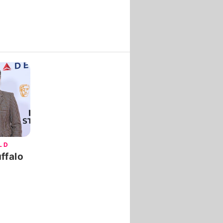
LD
ffalo