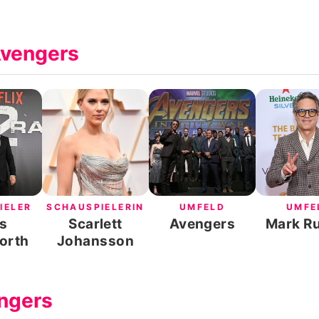
Avengers
IELER
SCHAUSPIELERIN
UMFELD
UMFE
s
Scarlett
Avengers
Mark Ru
orth
Johansson
ngers