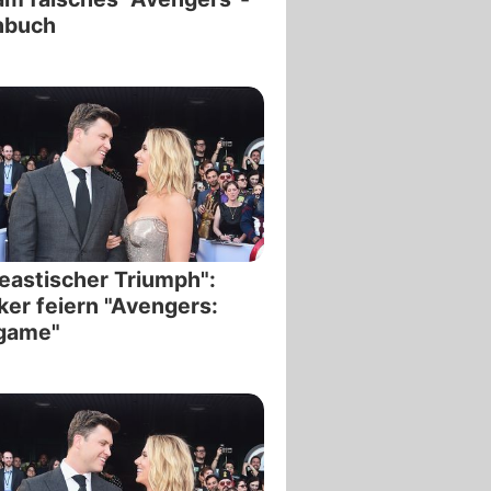
hbuch
eastischer Triumph":
iker feiern "Avengers:
game"