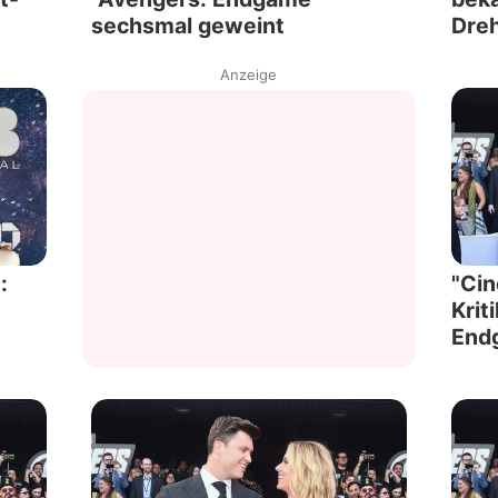
sechsmal geweint
Dre
Anzeige
:
"Cin
Krit
End