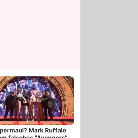
permaul? Mark Ruffalo
m falsches "Avengers"-