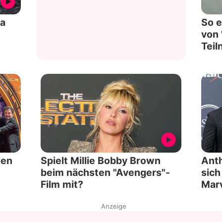
da
So e
von
Tei
den
Spielt Millie Bobby Brown
Ant
beim nächsten "Avengers"-
sich
Film mit?
Marv
Anzeige