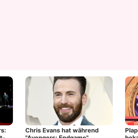
s:
Chris Evans hat während
Plap
t-
"Avengers: Endgame"
beka