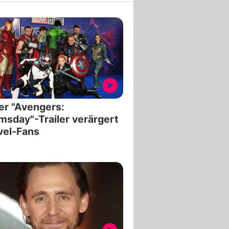
er "Avengers:
sday"-Trailer verärgert
vel-Fans