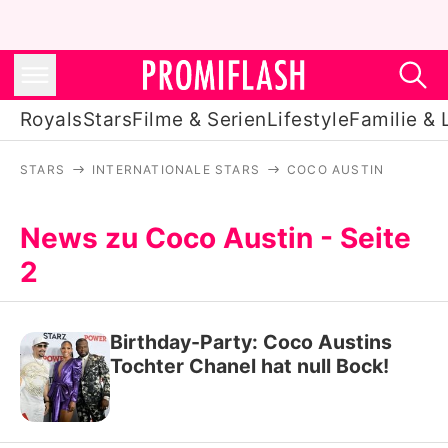
Royals
Stars
Filme & Serien
Lifestyle
Familie & 
STARS
INTERNATIONALE STARS
COCO AUSTIN
Royals
Stars
News zu Coco Austin - Seite
2
Filme & Serien
Lifestyle
Birthday-Party: Coco Austins
Familie & Liebe
Tochter Chanel hat null Bock!
Promiflash Exklusiv