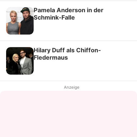
Pamela Anderson in der
Schmink-Falle
Hilary Duff als Chiffon-
Fledermaus
Anzeige