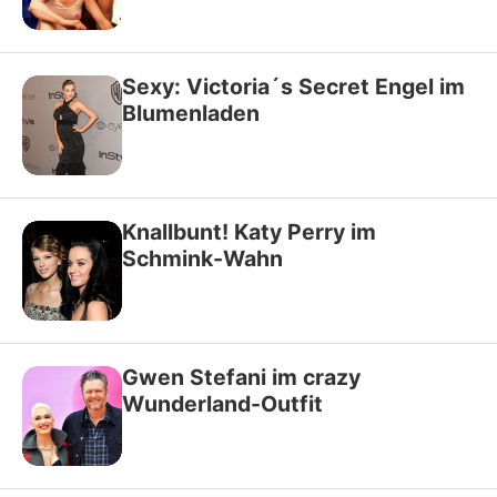
Sexy: Victoria´s Secret Engel im
Blumenladen
Knallbunt! Katy Perry im
Schmink-Wahn
Gwen Stefani im crazy
Wunderland-Outfit