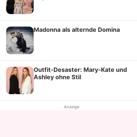
Madonna als alternde Domina
Outfit-Desaster: Mary-Kate und
Ashley ohne Stil
Anzeige