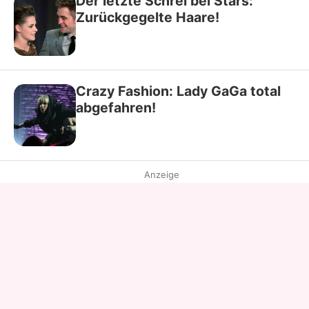
Der letzte Schrei bei Stars:
Zurückgegelte Haare!
Crazy Fashion: Lady GaGa total
abgefahren!
Anzeige