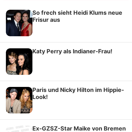
So frech sieht Heidi Klums neue
Frisur aus
Katy Perry als Indianer-Frau!
Paris und Nicky Hilton im Hippie-
Look!
Ex-GZSZ-Star Maike von Bremen