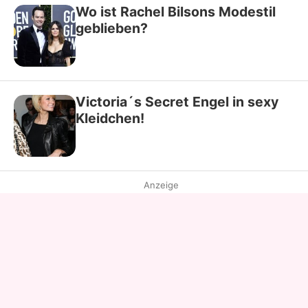
Wo ist Rachel Bilsons Modestil
geblieben?
Victoria´s Secret Engel in sexy
Kleidchen!
Anzeige