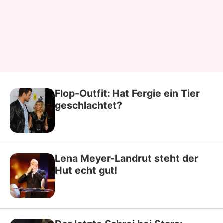
Flop-Outfit: Hat Fergie ein Tier
geschlachtet?
Lena Meyer-Landrut steht der
Hut echt gut!