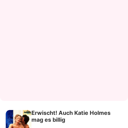
Erwischt! Auch Katie Holmes
mag es billig