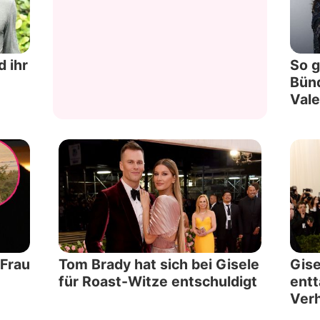
Datenschutzerklärung
Nutzungsbedingungen
 ihr
So g
Bün
Utiq verwalten
Vale
-Frau
Tom Brady hat sich bei Gisele
Gise
für Roast-Witze entschuldigt
ent
Verh