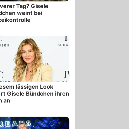
erer Tag? Gisele
chen weint bei
zeikontrolle
iesem lässigen Look
rt Gisele Bündchen ihren
n an