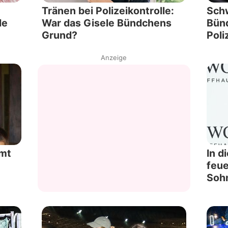
Tränen bei Polizeikontrolle:
Schw
le
War das Gisele Bündchens
Bünd
Grund?
Poli
Anzeige
rmt
In d
feue
Soh