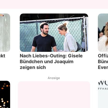
ckt
Nach Liebes-Outing: Gisele
Offi
Bündchen und Joaquim
Bün
zeigen sich
Eve
Anzeige