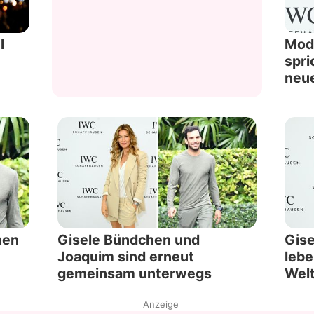
l
Mod
spri
neue
hen
Gisele Bündchen und
Gise
Joaquim sind erneut
lebe
gemeinsam unterwegs
Wel
Anzeige