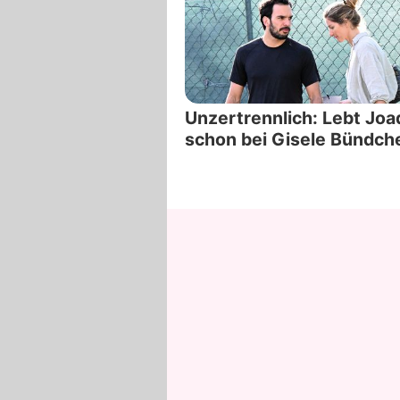
Unzertrennlich: Lebt Jo
schon bei Gisele Bündch