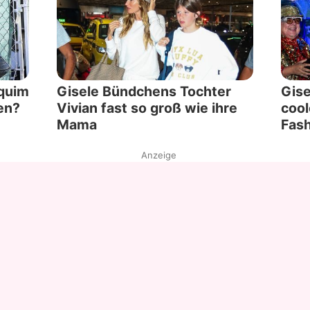
aquim
Gisele Bündchens Tochter
Gise
en?
Vivian fast so groß wie ihre
cool
Mama
Fas
Anzeige