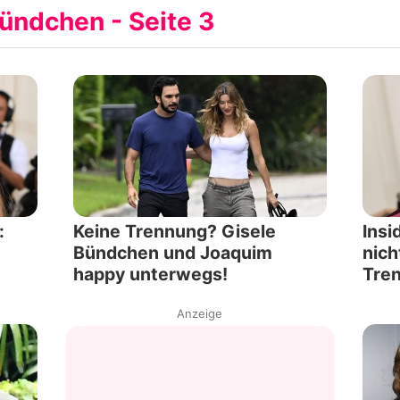
ündchen - Seite 3
Filme & Serien
Lifestyle
Familie & Liebe
Promiflash Exklusiv
Alle Themen auf Promiflash
:
Keine Trennung? Gisele
Insi
Jobs
Bündchen und Joaquim
nich
happy unterwegs!
Tre
App runterladen
Anzeige
Team
Redaktionelle Richtlinien
Impressum