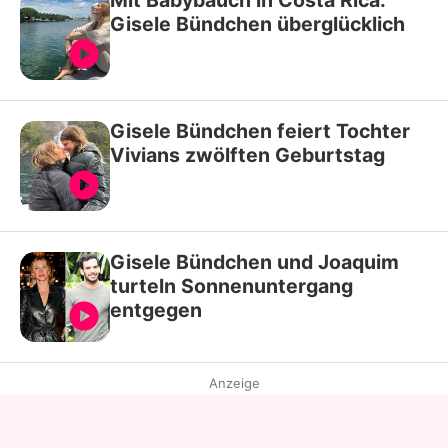
Mit Babybauch in Costa Rica:
Gisele Bündchen überglücklich
Gisele Bündchen feiert Tochter
Vivians zwölften Geburtstag
Gisele Bündchen und Joaquim
turteln Sonnenuntergang
entgegen
Anzeige