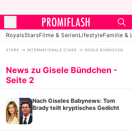
Royals
Stars
Filme & Serien
Lifestyle
Familie & 
STARS
INTERNATIONALE STARS
GISELE BÜNDCHEN
Royals
Stars
News zu Gisele Bündchen -
Seite 2
Filme & Serien
Lifestyle
Nach Giseles Babynews: Tom
Familie & Liebe
Brady teilt kryptisches Gedicht
Promiflash Exklusiv