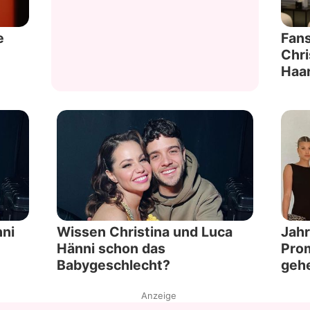
e
Fan
Chri
Haa
nni
Wissen Christina und Luca
Jahr
Hänni schon das
Prom
Babygeschlecht?
gehe
Anzeige