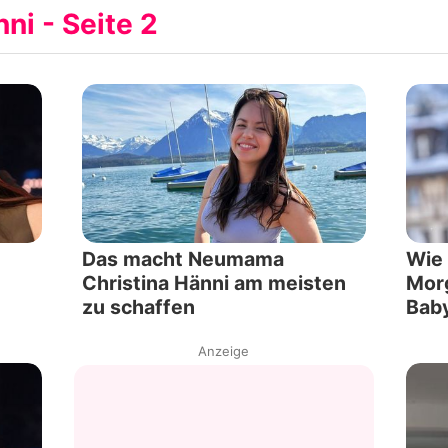
ni - Seite 2
Filme & Serien
Lifestyle
Familie & Liebe
Promiflash Exklusiv
Alle Themen auf Promiflash
Das macht Neumama
Wie 
Jobs
Christina Hänni am meisten
Morg
zu schaffen
Bab
App runterladen
Anzeige
Team
Redaktionelle Richtlinien
Impressum