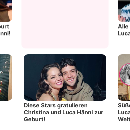
Datenschutzerklärung
Nutzungsbedingungen
burt
Alle
nni!
Luca
Utiq verwalten
Diese Stars gratulieren
Süße
Christina und Luca Hänni zur
Luca
Geburt!
Welt