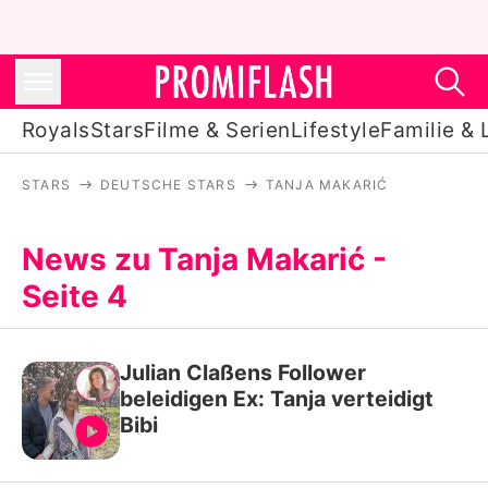
Royals
Stars
Filme & Serien
Lifestyle
Familie & 
STARS
DEUTSCHE STARS
TANJA MAKARIĆ
Royals
Stars
News zu Tanja Makarić -
Seite 4
Filme & Serien
Lifestyle
Julian Claßens Follower
Familie & Liebe
beleidigen Ex: Tanja verteidigt
Bibi
Promiflash Exklusiv