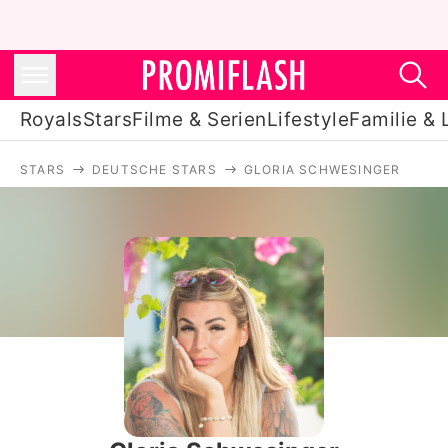
Royals
Stars
Filme & Serien
Lifestyle
Familie & 
STARS
DEUTSCHE STARS
GLORIA SCHWESINGER
Royals
Stars
Filme & Serien
Lifestyle
Familie & Liebe
Promiflash Exklusiv