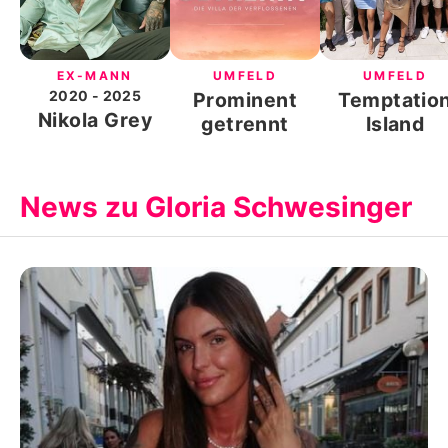
EX-MANN
UMFELD
UMFELD
2020
- 2025
Prominent
Temptatio
Nikola Grey
getrennt
Island
News zu Gloria Schwesinger