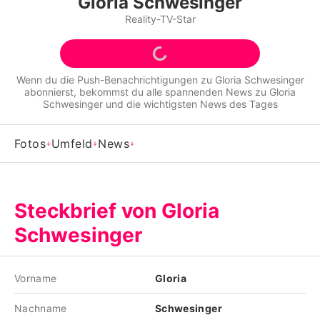
Gloria Schwesinger
Alle Themen auf Promiflash
Reality-TV-Star
Jobs
App runterladen
Wenn du die Push-Benachrichtigungen zu
Gloria Schwesinger
abonnierst, bekommst du alle spannenden News zu
Gloria
Team
Schwesinger
und die wichtigsten News des Tages
Redaktionelle Richtlinien
Fotos
Umfeld
News
Impressum
Datenschutzerklärung
Steckbrief von Gloria
Nutzungsbedingungen
Schwesinger
Utiq verwalten
Vorname
Gloria
Nachname
Schwesinger