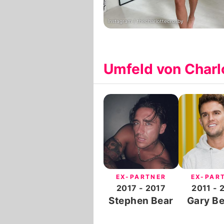
Instagram / thecharlottecrosby
Umfeld von Charl
EX-PARTNER
EX-PAR
2017
- 2017
2011
- 
Stephen Bear
Gary Be