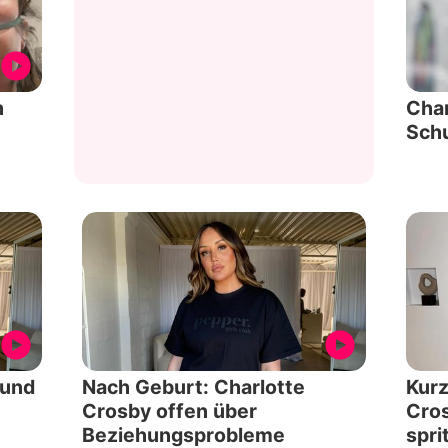
h
Char
Schu
 und
Nach Geburt: Charlotte
Kurz
Crosby offen über
Cros
Beziehungsprobleme
spri