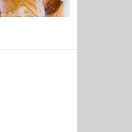
m / thecharlottecrosby
Instagram / thecharlottecrosby