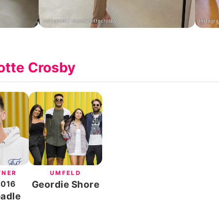
Instagram / thecharlottecrosby
Instagra
otte Crosby
TNER
UMFELD
2016
Geordie Shore
adle