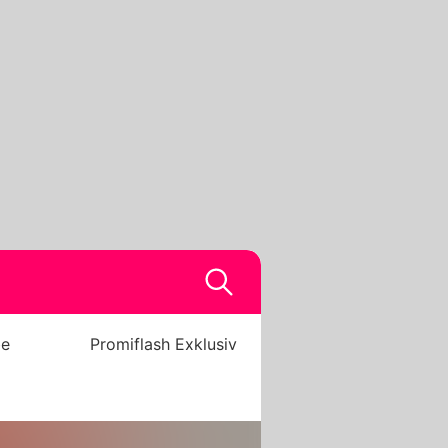
be
Promiflash Exklusiv