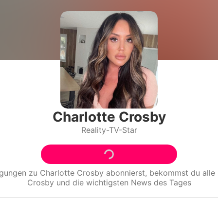
Filme & Serien
Lifestyle
Familie & Liebe
Promiflash Exklusiv
Alle Themen auf Promiflash
Charlotte Crosby
Reality-TV-Star
Jobs
App runterladen
Team
igungen zu
Charlotte Crosby
abonnierst, bekommst du all
Crosby
und die wichtigsten News des Tages
Redaktionelle Richtlinien
Impressum