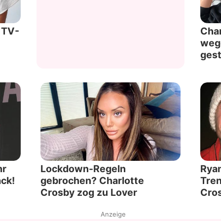
t TV-
Char
weg
ges
hr
Lockdown-Regeln
Ryan
ck!
gebrochen? Charlotte
Tren
Crosby zog zu Lover
Cro
Anzeige