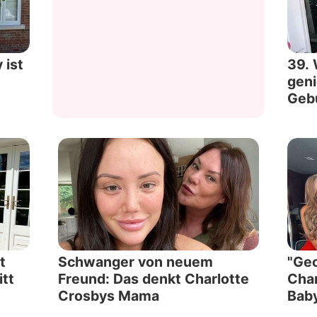
Datenschutzerklärung
Nutzungsbedingungen
 ist
39. 
geni
Utiq verwalten
Gebu
t
Schwanger von neuem
"Geo
itt
Freund: Das denkt Charlotte
Char
Crosbys Mama
Bab