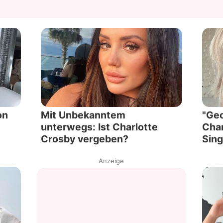
on
Mit Unbekanntem
"Geo
unterwegs: Ist Charlotte
Char
Crosby vergeben?
Sing
Anzeige