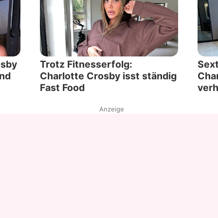
osby
Trotz Fitnesserfolg:
Sex
und
Charlotte Crosby isst ständig
Char
Fast Food
verh
Anzeige