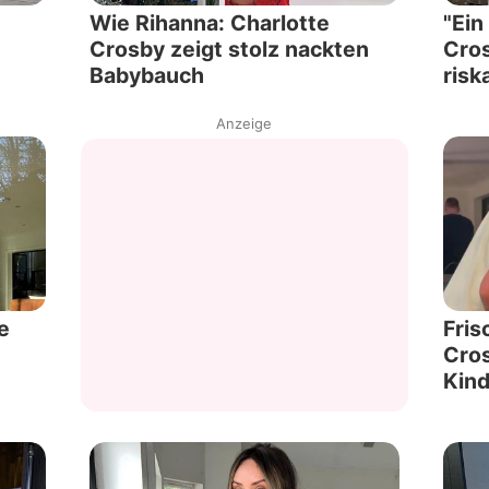
Wie Rihanna: Charlotte
"Ein
Crosby zeigt stolz nackten
Cros
Babybauch
risk
Anzeige
e
Fris
Cros
Kin