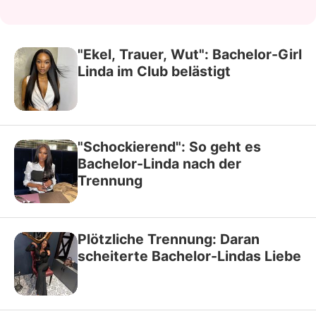
"Ekel, Trauer, Wut": Bachelor-Girl
Linda im Club belästigt
"Schockierend": So geht es
Bachelor-Linda nach der
Trennung
Plötzliche Trennung: Daran
scheiterte Bachelor-Lindas Liebe