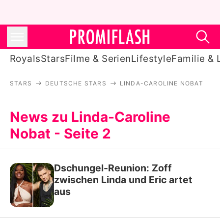
Royals
Stars
Filme & Serien
Lifestyle
Familie & 
STARS
DEUTSCHE STARS
LINDA-CAROLINE NOBAT
Royals
Stars
News zu Linda-Caroline
Nobat - Seite 2
Filme & Serien
Lifestyle
Dschungel-Reunion: Zoff
Familie & Liebe
zwischen Linda und Eric artet
aus
Promiflash Exklusiv