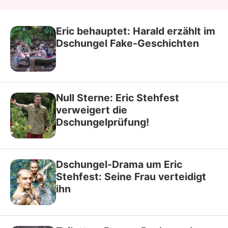
Eric behauptet: Harald erzählt im
Dschungel Fake-Geschichten
Null Sterne: Eric Stehfest
verweigert die
Dschungelprüfung!
Dschungel-Drama um Eric
Stehfest: Seine Frau verteidigt
ihn