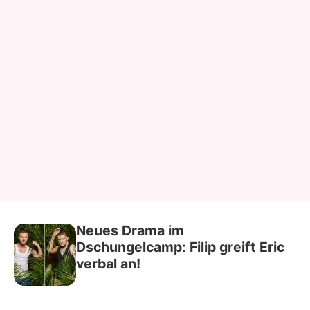
Neues Drama im
Dschungelcamp: Filip greift Eric
verbal an!