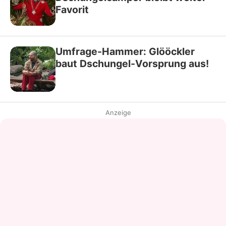
Favorit
Umfrage-Hammer: Glööckler
baut Dschungel-Vorsprung aus!
Anzeige