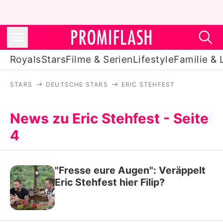
Royals
Stars
Filme & Serien
Lifestyle
Familie & 
STARS
DEUTSCHE STARS
ERIC STEHFEST
Royals
Stars
News zu Eric Stehfest - Seite
4
Filme & Serien
Lifestyle
"Fresse eure Augen": Veräppelt
Familie & Liebe
Eric Stehfest hier Filip?
Promiflash Exklusiv