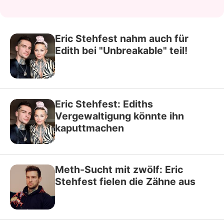
Eric Stehfest nahm auch für
Edith bei "Unbreakable" teil!
Eric Stehfest: Ediths
Vergewaltigung könnte ihn
kaputtmachen
Meth-Sucht mit zwölf: Eric
Stehfest fielen die Zähne aus