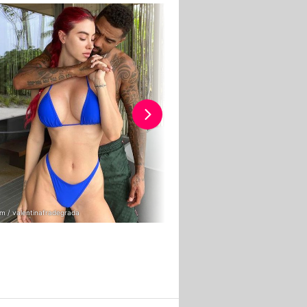
m / valentinafradegrada
Instagram / valentinafradegrada