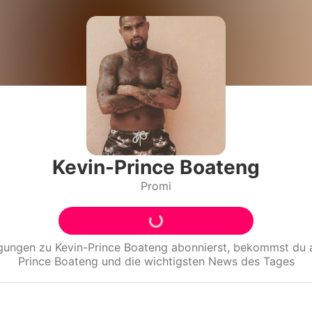
Filme & Serien
Lifestyle
Familie & Liebe
Promiflash Exklusiv
Alle Themen auf Promiflash
Kevin-Prince Boateng
Promi
Jobs
App runterladen
Team
igungen zu
Kevin-Prince Boateng
abonnierst, bekommst du 
Prince Boateng
und die wichtigsten News des Tages
Redaktionelle Richtlinien
Impressum