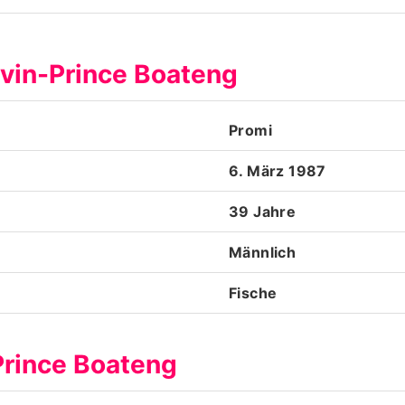
Datenschutzerklärung
evin-Prince Boateng
Nutzungsbedingungen
Utiq verwalten
Promi
6. März 1987
39 Jahre
Männlich
Fische
Prince Boateng