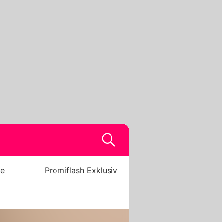
be
Promiflash Exklusiv