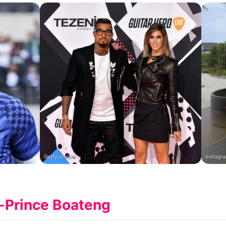
Getty Images
Instagra
-Prince Boateng