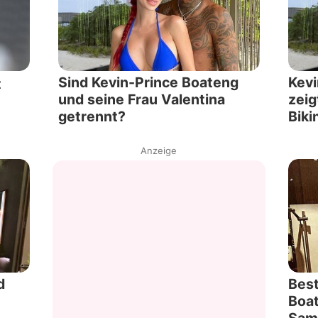
Sind Kevin-Prince Boateng
Kevi
t
und seine Frau Valentina
zeig
getrennt?
Biki
Anzeige
d
Best
Boat
Sam