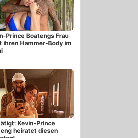
n-Prince Boatengs Frau
t ihren Hammer-Body im
ni
ätigt: Kevin-Prince
eng heiratet diesen
stag!