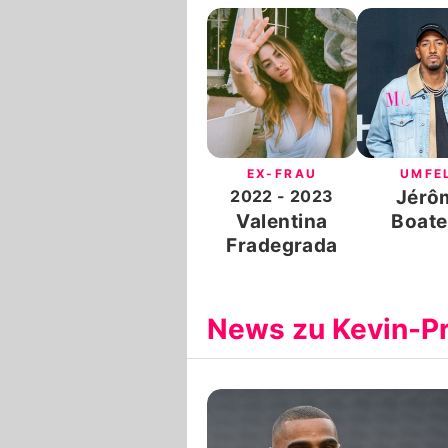
EX-FRAU
UMFE
2022
- 2023
Jérô
Valentina
Boat
Fradegrada
News zu Kevin-P