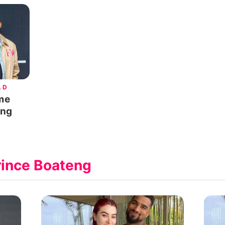
LD
me
eng
rince Boateng