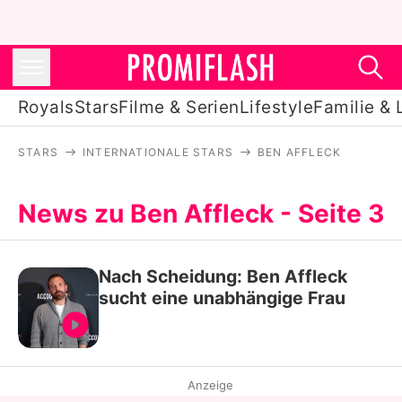
Royals
Stars
Filme & Serien
Lifestyle
Familie & 
STARS
INTERNATIONALE STARS
BEN AFFLECK
Royals
Stars
News zu Ben Affleck - Seite 3
Filme & Serien
Nach Scheidung: Ben Affleck
Lifestyle
sucht eine unabhängige Frau
Familie & Liebe
Promiflash Exklusiv
Anzeige