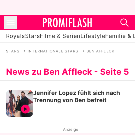
Royals
Stars
Filme & Serien
Lifestyle
Familie & 
STARS
INTERNATIONALE STARS
BEN AFFLECK
Royals
Stars
News zu Ben Affleck - Seite 5
Filme & Serien
Jennifer Lopez fühlt sich nach
Lifestyle
Trennung von Ben befreit
Familie & Liebe
Promiflash Exklusiv
Anzeige