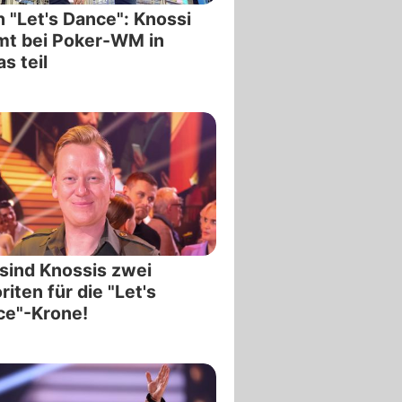
 "Let's Dance": Knossi
mt bei Poker-WM in
s teil
sind Knossis zwei
riten für die "Let's
ce"-Krone!