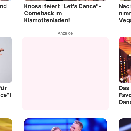
und
Knossi feiert "Let's Dance"-
Nach
Comeback im
nim
Klamottenladen!
Vega
Anzeige
für
Das 
ce"!
Favo
Dan