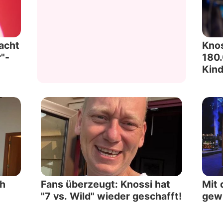
Datenschutzerklärung
Nutzungsbedingungen
acht
Knos
"-
180.
Utiq verwalten
Kind
ch
Fans überzeugt: Knossi hat
Mit 
"7 vs. Wild" wieder geschafft!
gewi