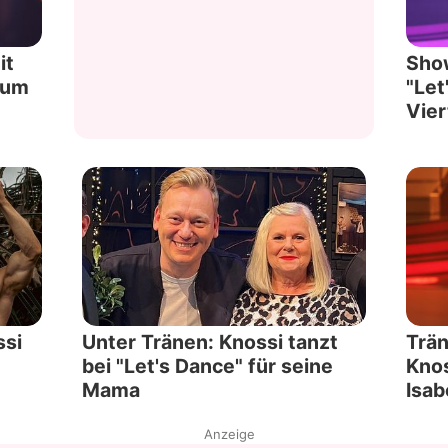
it
Show
d um
"Let
Vier
ssi
Unter Tränen: Knossi tanzt
Trän
bei "Let's Dance" für seine
Knos
Mama
Isab
Anzeige