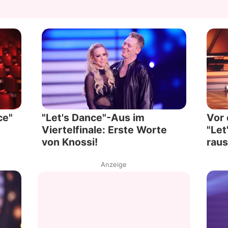
ce"
"Let's Dance"-Aus im
Vor 
Viertelfinale: Erste Worte
"Let
von Knossi!
raus
Anzeige