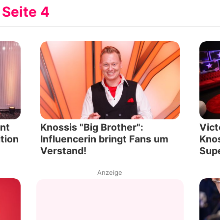
 Seite 4
Filme & Serien
Lifestyle
Familie & Liebe
Promiflash Exklusiv
Alle Themen auf Promiflash
nt
Knossis "Big Brother":
Vict
Jobs
tion
Influencerin bringt Fans um
Knos
Verstand!
Supe
App runterladen
Anzeige
Team
Redaktionelle Richtlinien
Impressum