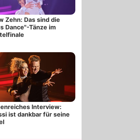
 Zehn: Das sind die
's Dance"-Tänze im
telfinale
enreiches Interview:
si ist dankbar für seine
el