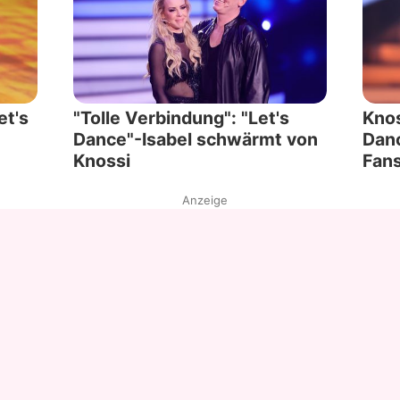
et's
"Tolle Verbindung": "Let's
Knos
Dance"-Isabel schwärmt von
Danc
Knossi
Fans
Anzeige