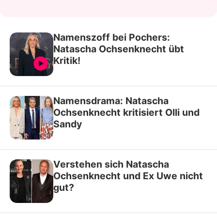
Namenszoff bei Pochers:
Natascha Ochsenknecht übt
Kritik!
Namensdrama: Natascha
Ochsenknecht kritisiert Olli und
Sandy
Verstehen sich Natascha
Ochsenknecht und Ex Uwe nicht
gut?