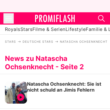
Royals
Stars
Filme & Serien
Lifestyle
Familie & 
STARS
DEUTSCHE STARS
NATASCHA OCHSENKNECHT
Royals
Stars
News zu Natascha
Ochsenknecht - Seite 2
Filme & Serien
Lifestyle
Natascha Ochsenknecht: Sie ist
Familie & Liebe
nicht schuld an Jimis Fehlern
Promiflash Exklusiv