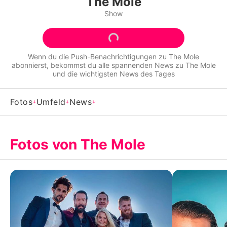
The Mole
Alle Themen auf Promiflash
Show
Jobs
App runterladen
Wenn du die Push-Benachrichtigungen zu
The Mole
abonnierst, bekommst du alle spannenden News zu
The Mole
Team
und die wichtigsten News des Tages
Redaktionelle Richtlinien
Fotos
Umfeld
News
Impressum
Datenschutzerklärung
Fotos von The Mole
Nutzungsbedingungen
Utiq verwalten