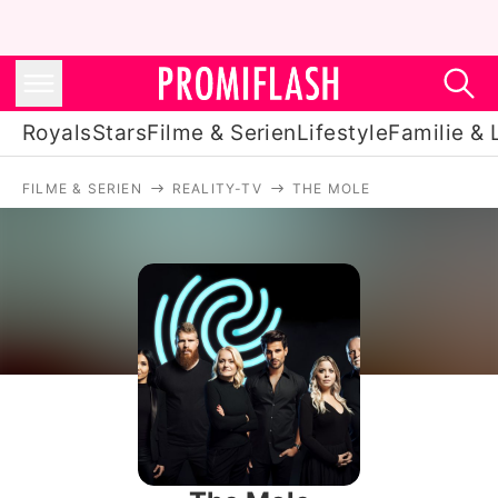
Royals
Stars
Filme & Serien
Lifestyle
Familie & 
FILME & SERIEN
REALITY-TV
THE MOLE
Royals
Stars
Filme & Serien
Lifestyle
Familie & Liebe
Promiflash Exklusiv