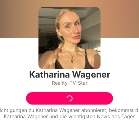
Filme & Serien
Lifestyle
Familie & Liebe
Promiflash Exklusiv
Alle Themen auf Promiflash
Katharina Wagener
Reality-TV-Star
Jobs
App runterladen
Team
ichtigungen zu
Katharina Wagener
abonnierst, bekommst d
Katharina Wagener
und die wichtigsten News des Tages
Redaktionelle Richtlinien
Impressum