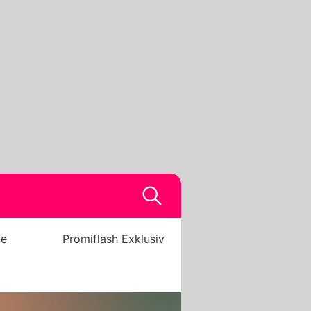
be
Promiflash Exklusiv