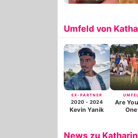
Umfeld von Kath
EX-PARTNER
UMFE
2020
- 2024
Are Yo
Kevin Yanik
One
News zu Kathari