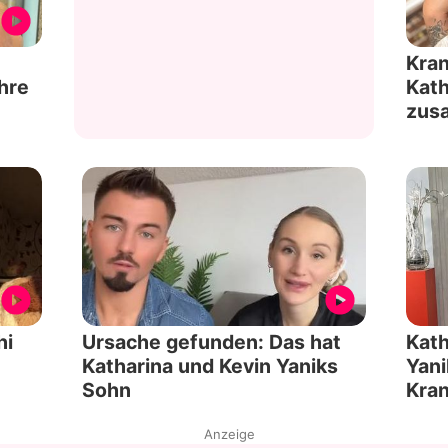
Kran
ihre
Kath
zus
hi
Ursache gefunden: Das hat
Kath
Katharina und Kevin Yaniks
Yani
Sohn
Kra
Anzeige