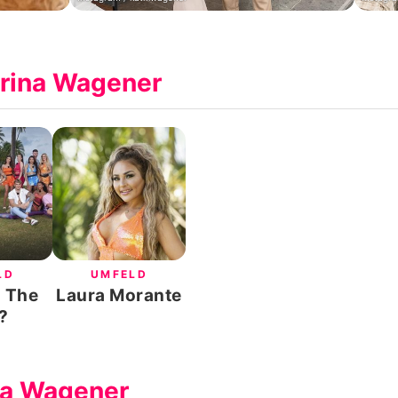
arina Wagener
LD
UMFELD
u The
Laura Morante
?
na Wagener