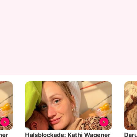
ner
Halsblockade: Kathi Wagener
Dar