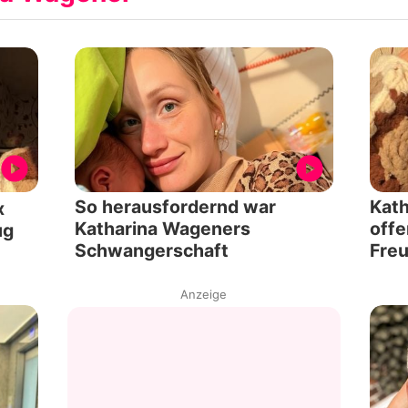
So herausfordernd war
Kath
x
Katharina Wageners
offe
ug
Schwangerschaft
Fre
Anzeige