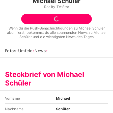
Michael Schüler
Alle Themen auf Promiflash
Reality-TV-Star
Jobs
App runterladen
Wenn du die Push-Benachrichtigungen zu
Michael Schüler
abonnierst, bekommst du alle spannenden News zu
Michael
Team
Schüler
und die wichtigsten News des Tages
Redaktionelle Richtlinien
Fotos
Umfeld
News
Impressum
Datenschutzerklärung
Steckbrief von Michael
Nutzungsbedingungen
Schüler
Utiq verwalten
Vorname
Michael
Nachname
Schüler