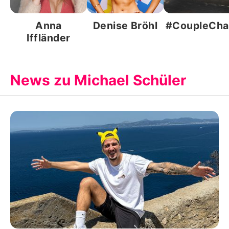
Anna
Denise Bröhl
#CoupleCha
Iffländer
News zu Michael Schüler