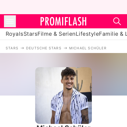
Royals
Stars
Filme & Serien
Lifestyle
Familie & 
STARS
DEUTSCHE STARS
MICHAEL SCHÜLER
Royals
Stars
Filme & Serien
Lifestyle
Familie & Liebe
Promiflash Exklusiv