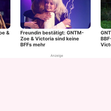
oe &
Freundin bestätigt: GNTM-
GNTM
Zoe & Victoria sind keine
BBF
BFFs mehr
Vict
Anzeige