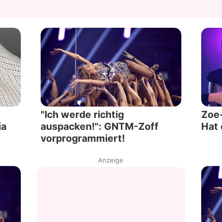
"Ich werde richtig
Zoe-
ia
auspacken!": GNTM-Zoff
Hat 
vorprogrammiert!
Anzeige