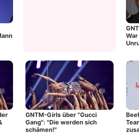
Datenschutzerklärung
Nutzungsbedingungen
GNTM
 Mann
War 
Utiq verwalten
Unru
der
GNTM-Girls über "Gucci
Beef
&
Gang": "Die werden sich
Tea
schämen!"
zus