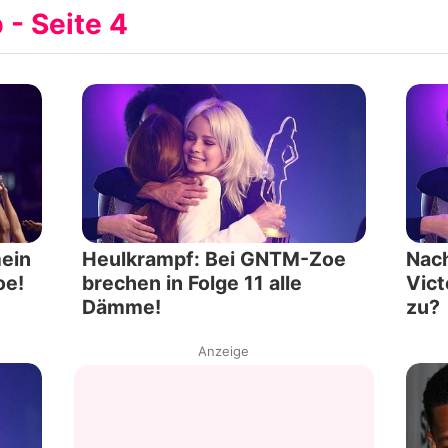
 - Seite 4
Filme & Serien
Lifestyle
Familie & Liebe
Promiflash Exklusiv
Alle Themen auf Promiflash
ein
Heulkrampf: Bei GNTM-Zoe
Nac
Jobs
oe!
brechen in Folge 11 alle
Vict
Dämme!
zu?
App runterladen
Anzeige
Team
Redaktionelle Richtlinien
Impressum