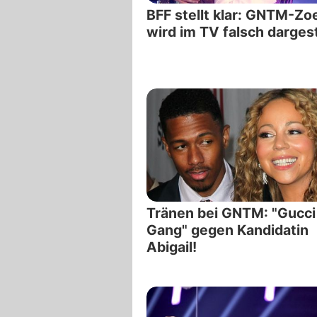
BFF stellt klar: GNTM-Zo
wird im TV falsch dargest
Tränen bei GNTM: "Gucci
Gang" gegen Kandidatin
Abigail!