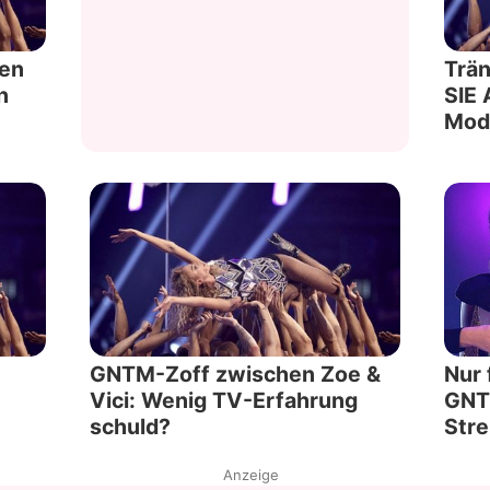
gen
Trä
n
SIE 
Mod
GNTM-Zoff zwischen Zoe &
Nur 
Vici: Wenig TV-Erfahrung
GNT
schuld?
Stre
Anzeige