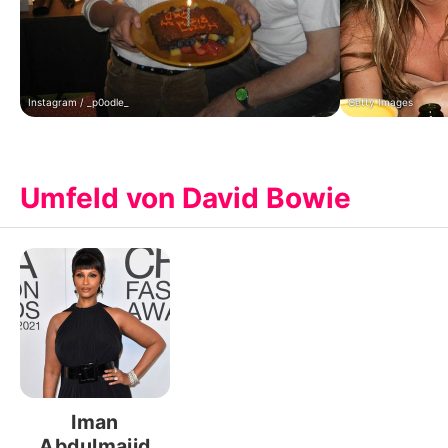
Instagram / _p0odle_
Getty Images
Umfeld von David Bowie
Iman
Abdulmajid