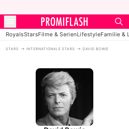
Royals
Stars
Filme & Serien
Lifestyle
Familie & 
STARS
INTERNATIONALE STARS
DAVID BOWIE
Royals
Stars
Filme & Serien
Lifestyle
Familie & Liebe
Promiflash Exklusiv