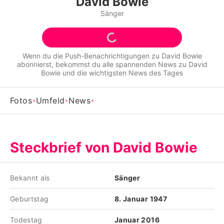
David Bowie
Alle Themen auf Promiflash
Sänger
Jobs
App runterladen
Wenn du die Push-Benachrichtigungen zu
David Bowie
abonnierst, bekommst du alle spannenden News zu
David
Team
Bowie
und die wichtigsten News des Tages
Redaktionelle Richtlinien
Fotos
Umfeld
News
Impressum
Datenschutzerklärung
Steckbrief von David Bowie
Nutzungsbedingungen
Utiq verwalten
Bekannt als
Sänger
Geburtstag
8. Januar 1947
Todestag
Januar 2016