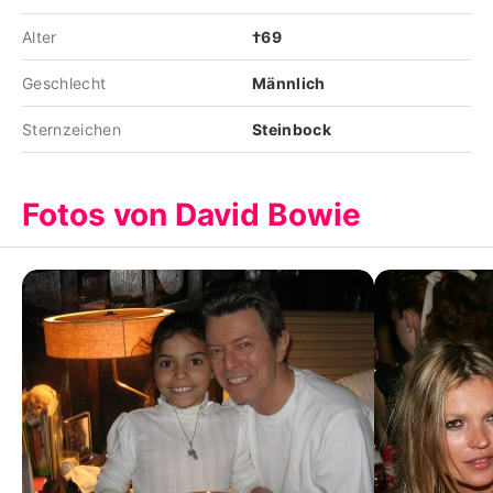
Alter
†69
Geschlecht
Männlich
Sternzeichen
Steinbock
Fotos von David Bowie