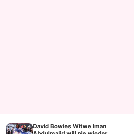
David Bowies Witwe Iman
Abdulmajid will nie wieder