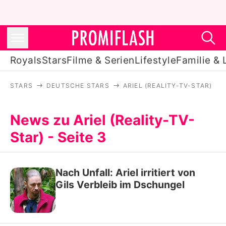
Royals
Stars
Filme & Serien
Lifestyle
Familie & 
STARS
DEUTSCHE STARS
ARIEL (REALITY-TV-STAR)
Royals
Stars
News zu Ariel (Reality-TV-
Star) - Seite 3
Filme & Serien
Lifestyle
Nach Unfall: Ariel irritiert von
Familie & Liebe
Gils Verbleib im Dschungel
Promiflash Exklusiv