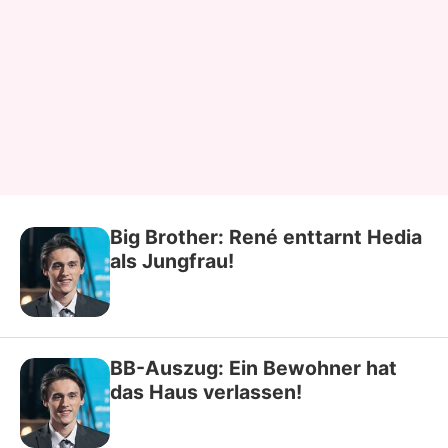
Big Brother: René enttarnt Hedia
als Jungfrau!
BB-Auszug: Ein Bewohner hat
das Haus verlassen!