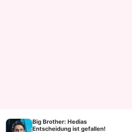
Big Brother: Hedias
Entscheidung ist gefallen!