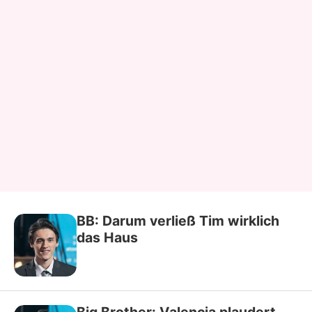
BB: Darum verließ Tim wirklich
das Haus