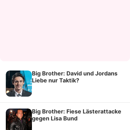
Big Brother: David und Jordans
Liebe nur Taktik?
Big Brother: Fiese Lästerattacke
gegen Lisa Bund