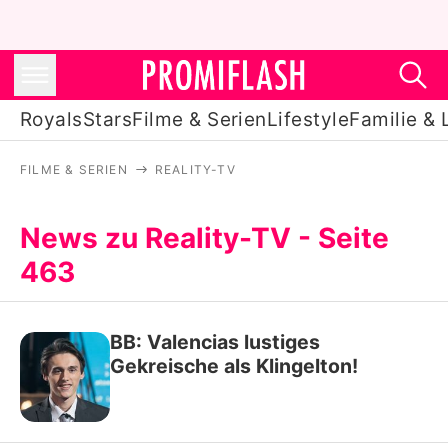
Royals
Stars
Filme & Serien
Lifestyle
Familie & 
FILME & SERIEN
REALITY-TV
Royals
Stars
News zu Reality-TV - Seite
463
Filme & Serien
Lifestyle
BB: Valencias lustiges
Familie & Liebe
Gekreische als Klingelton!
Promiflash Exklusiv