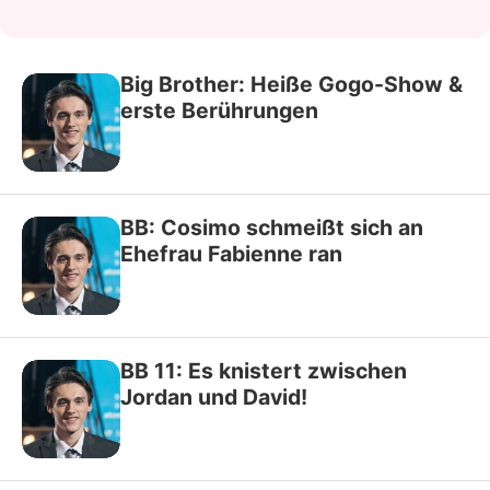
Big Brother: Heiße Gogo-Show &
erste Berührungen
BB: Cosimo schmeißt sich an
Ehefrau Fabienne ran
BB 11: Es knistert zwischen
Jordan und David!