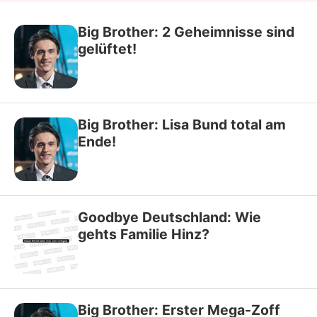
Big Brother: 2 Geheimnisse sind
gelüftet!
Big Brother: Lisa Bund total am
Ende!
Goodbye Deutschland: Wie
gehts Familie Hinz?
Big Brother: Erster Mega-Zoff