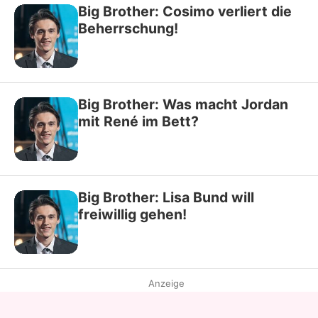
Big Brother: Cosimo verliert die
Beherrschung!
Big Brother: Was macht Jordan
mit René im Bett?
Big Brother: Lisa Bund will
freiwillig gehen!
Anzeige