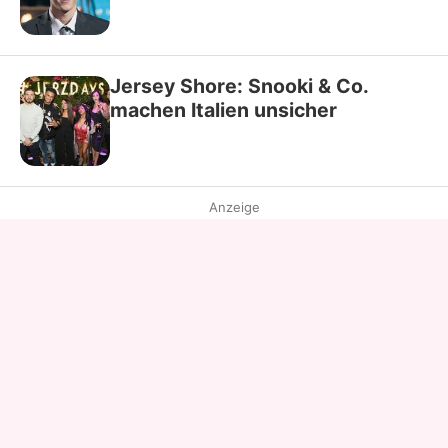
Jersey Shore: Snooki & Co.
machen Italien unsicher
Anzeige