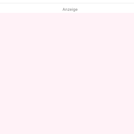
Anzeige