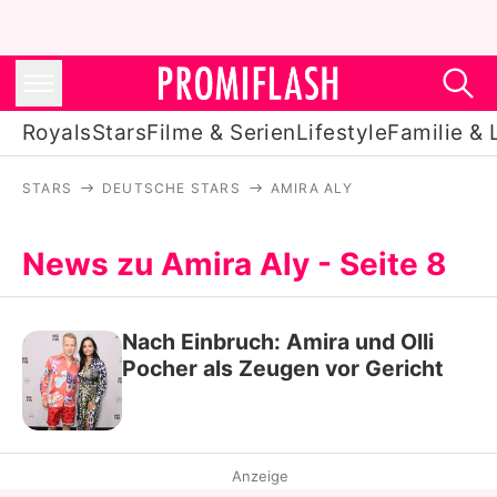
Royals
Stars
Filme & Serien
Lifestyle
Familie & 
STARS
DEUTSCHE STARS
AMIRA ALY
Royals
Stars
News zu Amira Aly - Seite 8
Filme & Serien
Nach Einbruch: Amira und Olli
Lifestyle
Pocher als Zeugen vor Gericht
Familie & Liebe
Promiflash Exklusiv
Anzeige