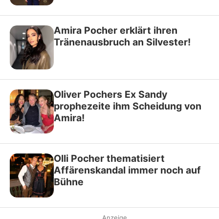
Amira Pocher erklärt ihren
Tränenausbruch an Silvester!
Oliver Pochers Ex Sandy
prophezeite ihm Scheidung von
Amira!
Olli Pocher thematisiert
Affärenskandal immer noch auf
Bühne
Anzeige