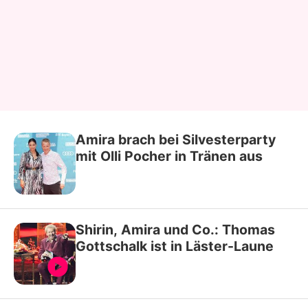
Amira brach bei Silvesterparty
mit Olli Pocher in Tränen aus
Shirin, Amira und Co.: Thomas
Gottschalk ist in Läster-Laune