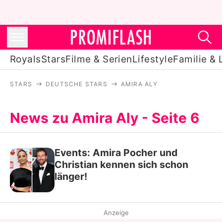
Royals
Stars
Filme & Serien
Lifestyle
Familie & 
STARS
DEUTSCHE STARS
AMIRA ALY
Royals
Stars
News zu Amira Aly - Seite 6
Filme & Serien
Events: Amira Pocher und
Lifestyle
Christian kennen sich schon
Familie & Liebe
länger!
Promiflash Exklusiv
Anzeige