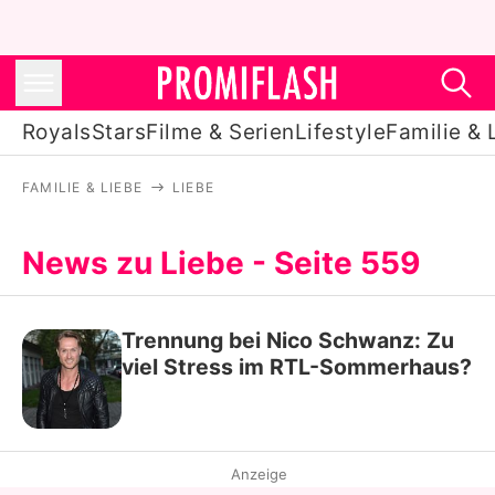
Royals
Stars
Filme & Serien
Lifestyle
Familie & 
FAMILIE & LIEBE
LIEBE
Royals
Stars
News zu Liebe - Seite 559
Filme & Serien
Trennung bei Nico Schwanz: Zu
Lifestyle
viel Stress im RTL-Sommerhaus?
Familie & Liebe
Promiflash Exklusiv
Anzeige