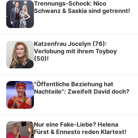
Trennungs-Schock: Nico
Schwanz & Saskia sind getrennt!
Katzenfrau Jocelyn (76):
Verlobung mit ihrem Toyboy
(50)!
"Öffentliche Beziehung hat
Nachteile": Zweifelt David doch?
Nur eine Fake-Liebe? Helena
Fürst & Ennesto reden Klartext!