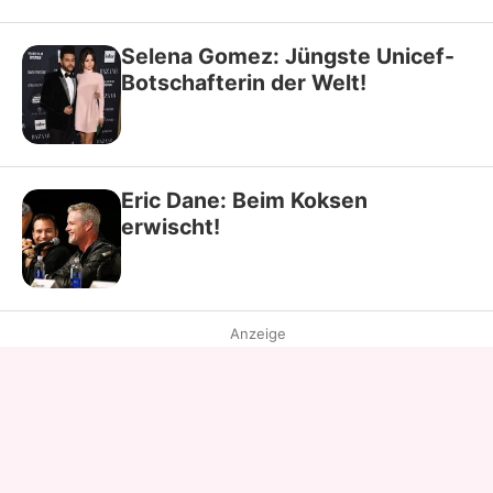
Selena Gomez: Jüngste Unicef-
Botschafterin der Welt!
Eric Dane: Beim Koksen
erwischt!
Anzeige