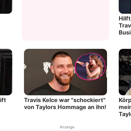
Hilf
Trav
Bus
ift
Travis Kelce war "schockiert"
Körp
von Taylors Hommage an ihn!
mein
Tayl
Anzeige