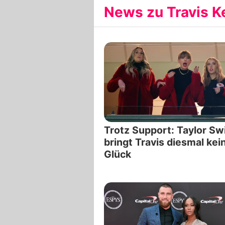
News zu Travis Ke
Trotz Support: Taylor Swi
bringt Travis diesmal kei
Glück