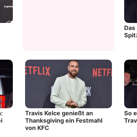
Datenschutzerklärung
Nutzungsbedingungen
Das 
Spit
Utiq verwalten
:
Travis Kelce genießt an
So e
i
Thanksgiving ein Festmahl
Trav
von KFC