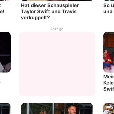
t
Hat dieser Schauspieler
So ü
e!
Taylor Swift und Travis
und 
verkuppelt?
Anzeige
Mei
r
Kelc
Swif