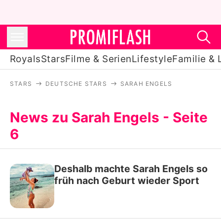
Royals
Stars
Filme & Serien
Lifestyle
Familie & 
STARS
DEUTSCHE STARS
SARAH ENGELS
Royals
Stars
News zu Sarah Engels - Seite
6
Filme & Serien
Lifestyle
Deshalb machte Sarah Engels so
Familie & Liebe
früh nach Geburt wieder Sport
Promiflash Exklusiv