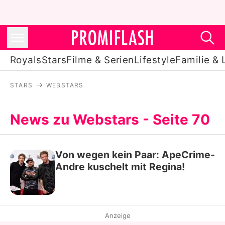
Royals
Stars
Filme & Serien
Lifestyle
Familie & 
STARS
WEBSTARS
Royals
Stars
News zu Webstars - Seite 70
Filme & Serien
Von wegen kein Paar: ApeCrime-
Lifestyle
Andre kuschelt mit Regina!
Familie & Liebe
Promiflash Exklusiv
Anzeige