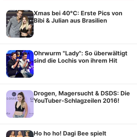
Xmas bei 40°C: Erste Pics von
Bibi & Julian aus Brasilien
Ohrwurm "Lady": So überwältigt
sind die Lochis von ihrem Hit
Drogen, Magersucht & DSDS: Die
YouTuber-Schlagzeilen 2016!
Ho ho ho! Dagi Bee spielt