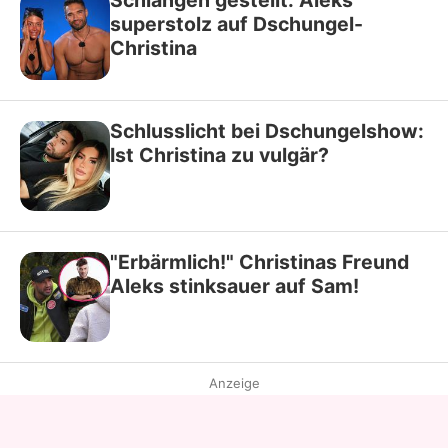
Schlangen gestellt: Aleks
superstolz auf Dschungel-
Christina
Schlusslicht bei Dschungelshow:
Ist Christina zu vulgär?
"Erbärmlich!" Christinas Freund
Aleks stinksauer auf Sam!
Anzeige