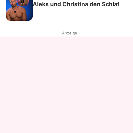
Aleks und Christina den Schlaf
Anzeige