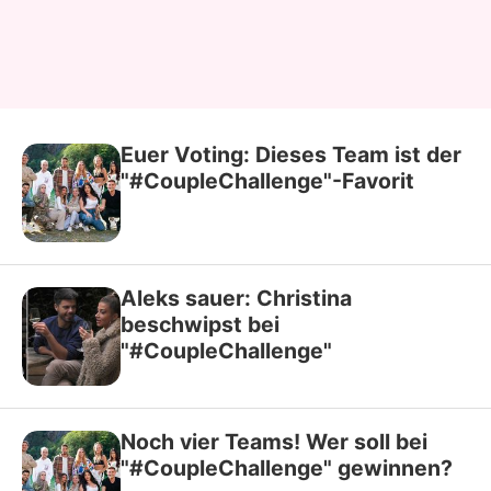
Euer Voting: Dieses Team ist der
"#CoupleChallenge"-Favorit
Aleks sauer: Christina
beschwipst bei
"#CoupleChallenge"
Noch vier Teams! Wer soll bei
"#CoupleChallenge" gewinnen?