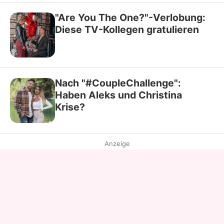
"Are You The One?"-Verlobung:
Diese TV-Kollegen gratulieren
Nach "#CoupleChallenge":
Haben Aleks und Christina
Krise?
Anzeige