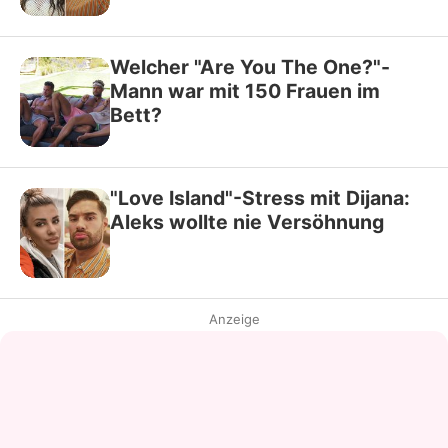
Welcher "Are You The One?"-
Mann war mit 150 Frauen im
Bett?
"Love Island"-Stress mit Dijana:
Aleks wollte nie Versöhnung
Anzeige