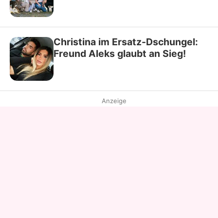
Christina im Ersatz-Dschungel:
Freund Aleks glaubt an Sieg!
Anzeige