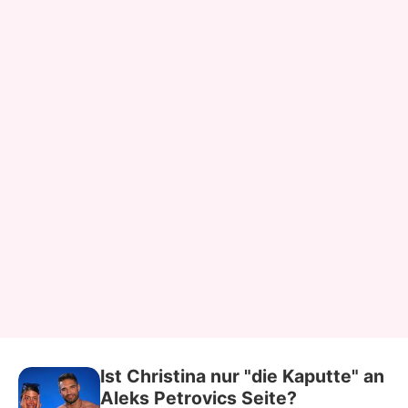
Ist Christina nur "die Kaputte" an
Aleks Petrovics Seite?