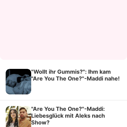
"Wollt ihr Gummis?": Ihm kam
"Are You The One?"-Maddi nahe!
"Are You The One?"-Maddi:
Liebesglück mit Aleks nach
Show?