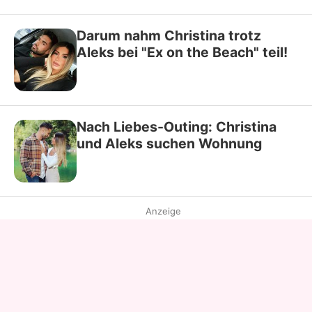
Darum nahm Christina trotz
Aleks bei "Ex on the Beach" teil!
Nach Liebes-Outing: Christina
und Aleks suchen Wohnung
Anzeige