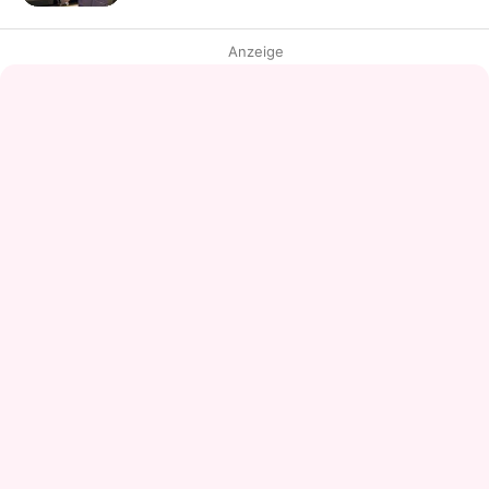
Anzeige