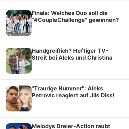
Finale: Welches Duo soll die
"#CoupleChallenge" gewinnen?
Handgreiflich? Heftiger TV-
Streit bei Aleks und Christina
"Traurige Nummer": Aleks
Petrovic reagiert auf Jils Diss!
Melodys Dreier-Action raubt