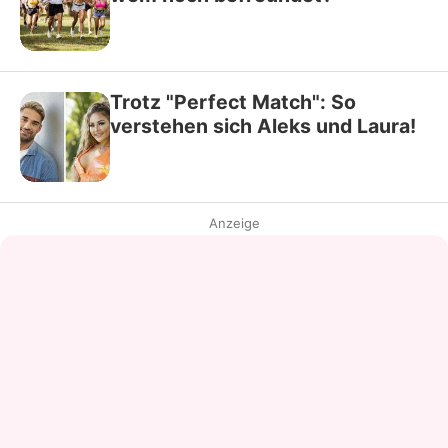
Trotz "Perfect Match": So
verstehen sich Aleks und Laura!
Anzeige