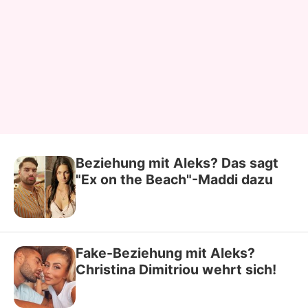
Beziehung mit Aleks? Das sagt
"Ex on the Beach"-Maddi dazu
Fake-Beziehung mit Aleks?
Christina Dimitriou wehrt sich!