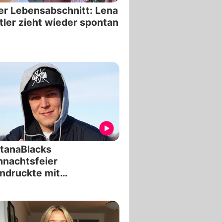
r Lebensabschnitt: Lena
ler zieht wieder spontan
tanaBlacks
nachtsfeier
ndruckte mit
aufgebot