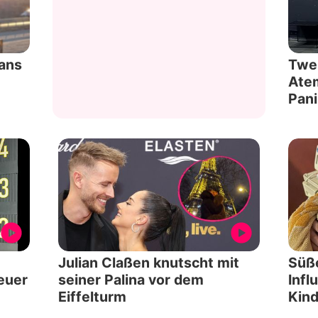
Datenschutzerklärung
Nutzungsbedingungen
Fans
Twe
Ate
Utiq verwalten
Pani
Julian Claßen knutscht mit
Süße
euer
seiner Palina vor dem
Infl
Eiffelturm
Kind