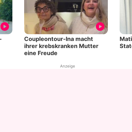
-
Coupleontour-Ina macht
Mati
ihrer krebskranken Mutter
Stat
eine Freude
Anzeige