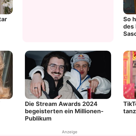
tar
So h
des 
Sas
f
Die Stream Awards 2024
TikT
begeisterten ein Millionen-
tanz
Publikum
Anzeige