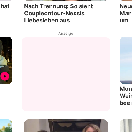
 hat
Nach Trennung: So sieht
Neue
Coupleontour-Nessis
Mant
Liebesleben aus
um
Anzeige
Mon
Weih
beei
Star