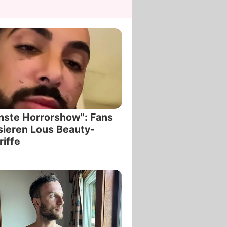
nste Horrorshow": Fans
isieren Lous Beauty-
riffe