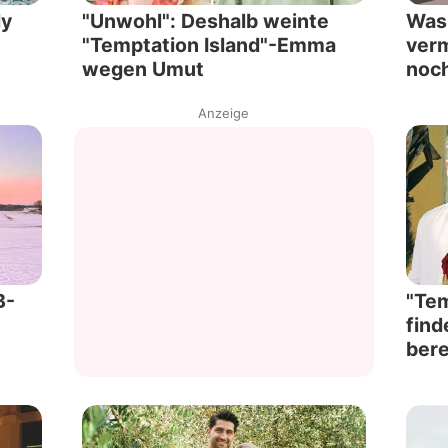
dy
"Unwohl": Deshalb weinte
Was 
"Temptation Island"-Emma
verm
wegen Umut
noc
Anzeige
B-
"Tem
find
ber