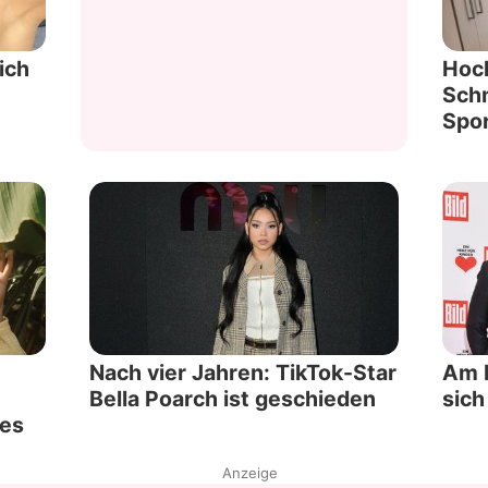
ich
Hoc
Sch
Spor
Nach vier Jahren: TikTok-Star
Am F
Bella Poarch ist geschieden
sich
tes
Anzeige