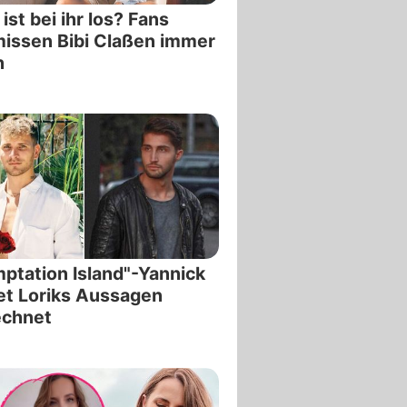
ist bei ihr los? Fans
issen Bibi Claßen immer
h
ptation Island"-Yannick
et Loriks Aussagen
echnet