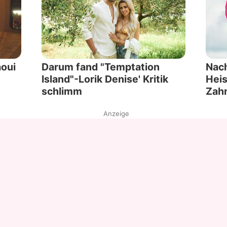
oui
Darum fand "Temptation
Nach
Island"-Lorik Denise' Kritik
Heis
schlimm
Zah
Anzeige