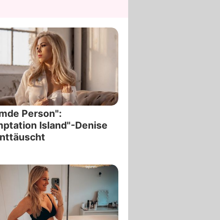
mde Person":
ptation Island"-Denise
enttäuscht