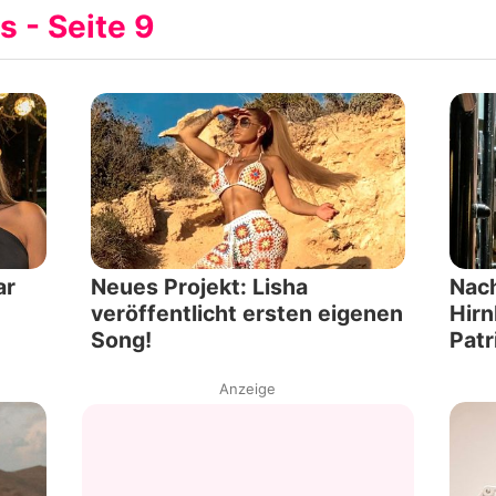
 - Seite 9
Filme & Serien
Lifestyle
Familie & Liebe
Promiflash Exklusiv
Alle Themen auf Promiflash
ar
Neues Projekt: Lisha
Nac
Jobs
veröffentlicht ersten eigenen
Hirn
Song!
Patr
App runterladen
Anzeige
Team
Redaktionelle Richtlinien
Impressum