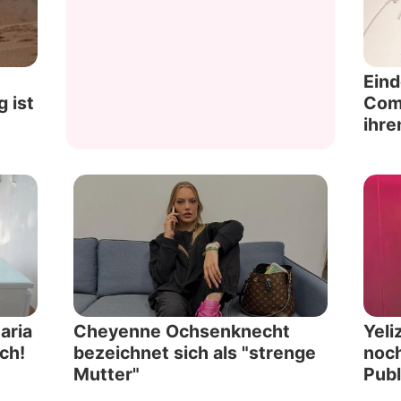
Datenschutzerklärung
Nutzungsbedingungen
Eind
 ist
Come
Utiq verwalten
ihre
aria
Cheyenne Ochsenknecht
Yeli
ch!
bezeichnet sich als "strenge
noch
Mutter"
Pub