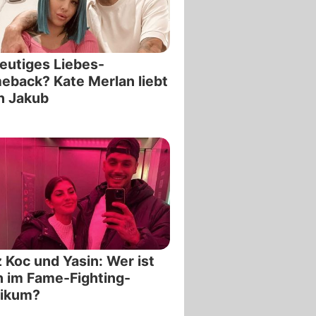
eutiges Liebes-
back? Kate Merlan liebt
n Jakub
z Koc und Yasin: Wer ist
 im Fame-Fighting-
likum?