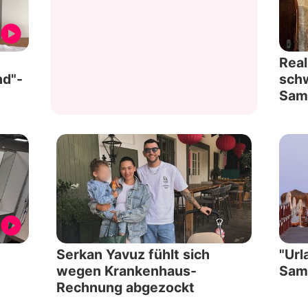
Datenschutzerklärung
Nutzungsbedingungen
Real
nd"-
schw
Utiq verwalten
Sam
Serkan Yavuz fühlt sich
"Url
wegen Krankenhaus-
Sami
Rechnung abgezockt