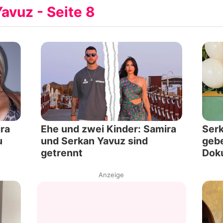
avuz - Seite 8
Filme & Serien
Lifestyle
Familie & Liebe
Promiflash Exklusiv
Alle Themen auf Promiflash
ra
Ehe und zwei Kinder: Samira
Serk
Jobs
u
und Serkan Yavuz sind
gebe
getrennt
Dok
App runterladen
Anzeige
Team
Redaktionelle Richtlinien
Impressum