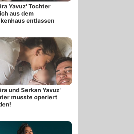
ra Yavuz' Tochter
ich aus dem
nkenhaus entlassen
ra und Serkan Yavuz'
ter musste operiert
den!