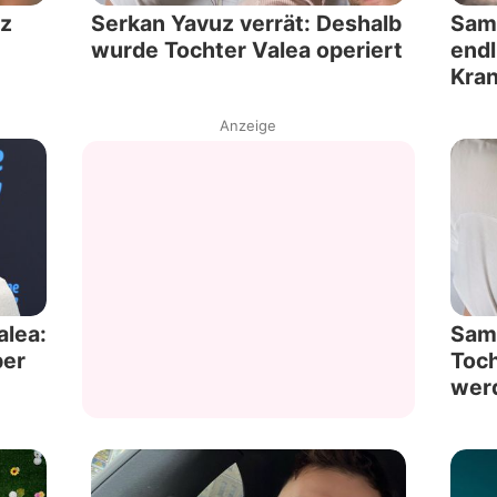
uz
Serkan Yavuz verrät: Deshalb
Sami
wurde Tochter Valea operiert
endl
Kra
Anzeige
alea:
Sami
ber
Toch
wer