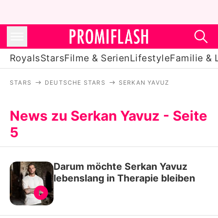
Royals
Stars
Filme & Serien
Lifestyle
Familie & 
STARS
DEUTSCHE STARS
SERKAN YAVUZ
Royals
Stars
News zu Serkan Yavuz - Seite
5
Filme & Serien
Lifestyle
Darum möchte Serkan Yavuz
Familie & Liebe
lebenslang in Therapie bleiben
Promiflash Exklusiv