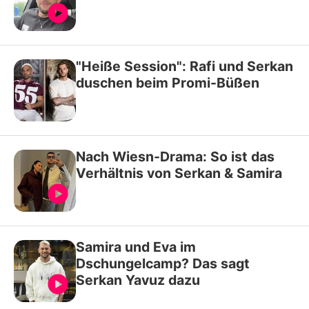
"Heiße Session": Rafi und Serkan
duschen beim Promi-Büßen
Nach Wiesn-Drama: So ist das
Verhältnis von Serkan & Samira
Samira und Eva im
Dschungelcamp? Das sagt
Serkan Yavuz dazu