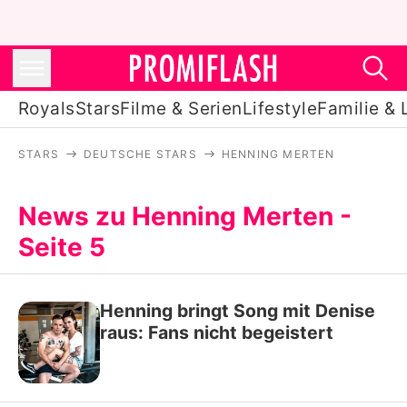
Royals
Stars
Filme & Serien
Lifestyle
Familie & 
STARS
DEUTSCHE STARS
HENNING MERTEN
Royals
Stars
News zu Henning Merten -
Seite 5
Filme & Serien
Lifestyle
Henning bringt Song mit Denise
Familie & Liebe
raus: Fans nicht begeistert
Promiflash Exklusiv